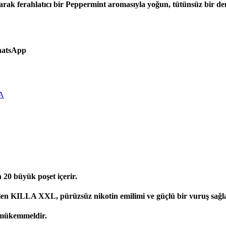
arak ferahlatıcı bir Peppermint aromasıyla yoğun, tütünsüz bir d
WhatsApp
A
20 büyük poşet içerir.
tilen KILLA XXL, pürüzsüz nikotin emilimi ve güçlü bir vuruş sağl
n mükemmeldir.