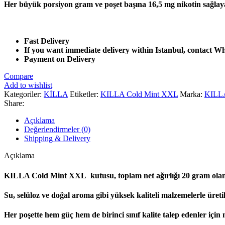
Her büyük porsiyon gram ve poşet başına 16,5 mg nikotin sağlay
Fast Delivery
If you want immediate delivery within Istanbul, contact 
Payment on Delivery
Compare
Add to wishlist
Kategoriler:
KİLLA
Etiketler:
KILLA Cold Mint XXL
Marka:
KILL
Share:
Açıklama
Değerlendirmeler (0)
Shipping & Delivery
Açıklama
KILLA Cold Mint XXL kutusu, toplam net ağırlığı 20 gram olan 
Su, selüloz ve doğal aroma gibi yüksek kaliteli malzemelerle üre
Her poşette hem güç hem de birinci sınıf kalite talep edenler içi