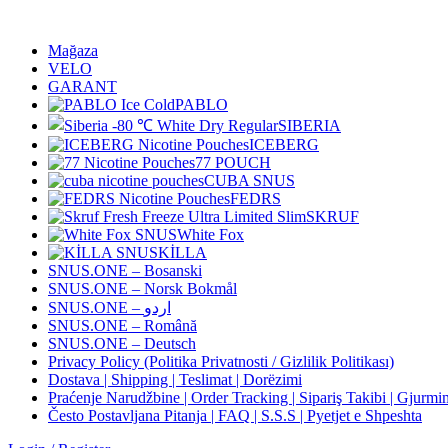
Mağaza
VELO
GARANT
PABLO
SIBERIA
ICEBERG
77 POUCH
CUBA SNUS
FEDRS
SKRUF
White Fox
KİLLA
SNUS.ONE – Bosanski
SNUS.ONE – Norsk Bokmål
SNUS.ONE – اردو
SNUS.ONE – Română
SNUS.ONE – Deutsch
Privacy Policy (Politika Privatnosti / Gizlilik Politikası)
Dostava | Shipping | Teslimat | Dorëzimi
Praćenje Narudžbine | Order Tracking | Sipariş Takibi | Gjurmim
Često Postavljana Pitanja | FAQ | S.S.S | Pyetjet e Shpeshta