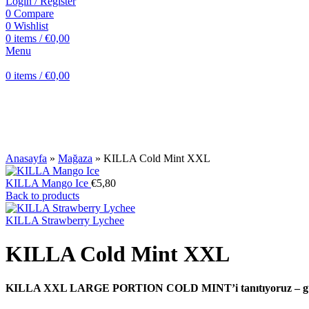
Login / Register
0
Compare
0
Wishlist
0
items
/
€
0,00
Menu
0
items
/
€
0,00
Click to enlarge
Anasayfa
»
Mağaza
»
KILLA Cold Mint XXL
KILLA Mango Ice
€
5,80
Back to products
KILLA Strawberry Lychee
KILLA Cold Mint XXL
KILLA XXL LARGE PORTION COLD MINT’i
tanıtıyoruz – g